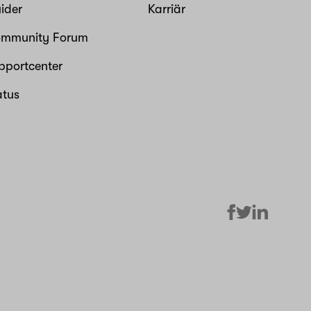
ider
Karriär
mmunity Forum
pportcenter
atus
facebook
linkedin
twitter