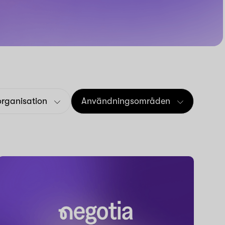
organisation
Användningsområden