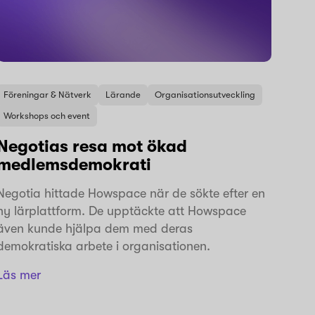
Föreningar & Nätverk
Lärande
Organisationsutveckling
Workshops och event
Negotias resa mot ökad
medlemsdemokrati
Negotia hittade Howspace när de sökte efter en
ny lärplattform. De upptäckte att Howspace
även kunde hjälpa dem med deras
demokratiska arbete i organisationen.
Läs mer