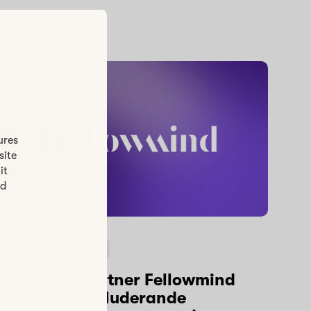
ures
site
it
ed
Organisationsutveckling
Microsoft-partner Fellowmind
skapar en inkluderande