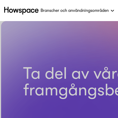
Branscher och användningsområden
Howspace
Hoppa
till
innehållet
Ta del av vå
framgångsbe