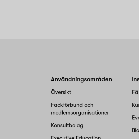
Användningsområden
In
Översikt
Fä
Fackförbund och
Ku
medlemsorganisationer
Ev
Konsultbolag
Bl
Executive Education