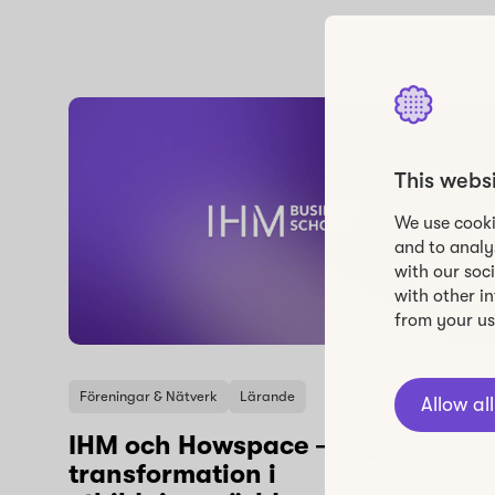
This webs
We use cooki
and to analy
with our soc
with other i
from your use
Föreningar & Nätverk
Lärande
Allow all
IHM och Howspace – digital
transformation i