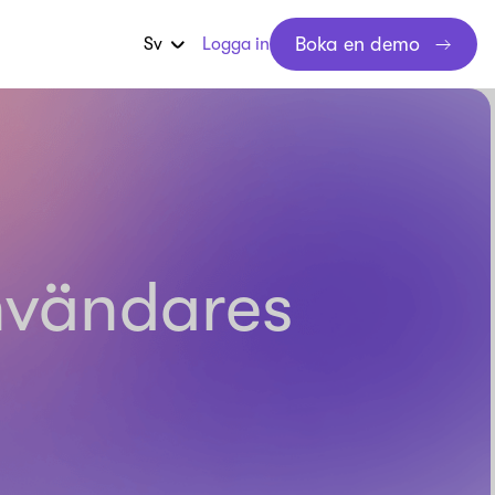
Boka en demo
Sv
Logga in
nvändares