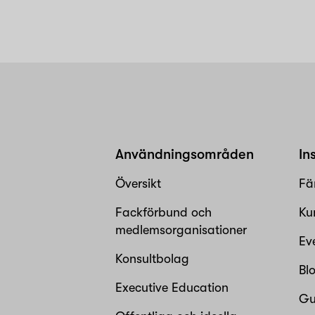
Användningsområden
In
Översikt
Fä
Fackförbund och
Ku
medlemsorganisationer
Ev
Konsultbolag
Bl
Executive Education
Gu