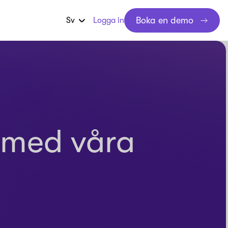
Boka en demo
Sv
Logga in
 med våra