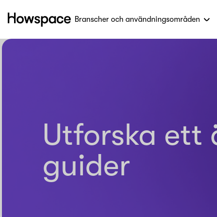
Branscher och användningsområden
Howspace
Hoppa
till
innehållet
Utforska ett
guider