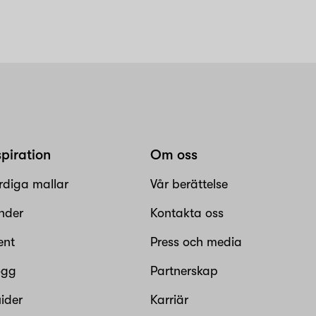
spiration
Om oss
rdiga mallar
Vår berättelse
nder
Kontakta oss
ent
Press och media
ogg
Partnerskap
ider
Karriär