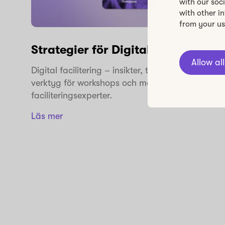
with our soc
with other i
from your use
Strategier för Digital Facilitering
Allow all
Digital facilitering – insikter, tips, metoder och
verktyg för workshops och möten från virtuella
faciliteringsexperter.
Läs mer