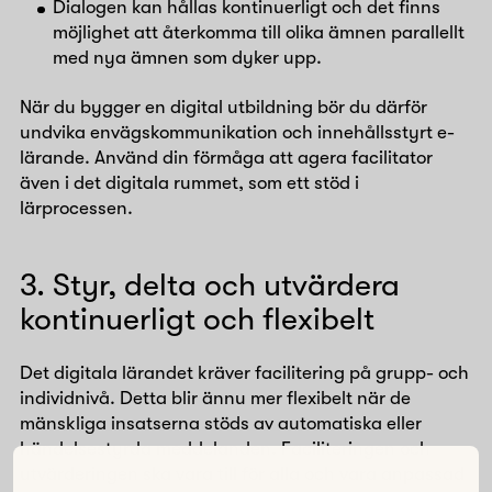
Dialogen kan hållas kontinuerligt och det finns
möjlighet att återkomma till olika ämnen parallellt
med nya ämnen som dyker upp.
När du bygger en digital utbildning bör du därför
undvika envägskommunikation och innehållsstyrt e-
lärande. Använd din förmåga att agera facilitator
även i det digitala rummet, som ett stöd i
lärprocessen.
3. Styr, delta och utvärdera
kontinuerligt och flexibelt
Det digitala lärandet kräver facilitering på grupp- och
individnivå. Detta blir ännu mer flexibelt när de
mänskliga insatserna stöds av automatiska eller
händelsestyrda meddelanden. Faciliteringen och
utvärderingen ska vara till för alla och vara anpassad