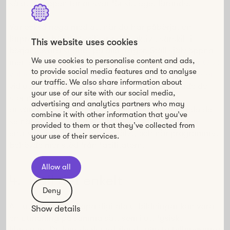
så att gruppen tar ansvar för sitt eget lärande.
Var också noga med att när du har påbörjat en
lärprocess bör du facilitera den aktivt, särskilt i
This website uses cookies
början. Svara snabbt på alla frågor. Ställ själv öppna
We use cookies to personalise content and ads,
men avgränsade frågor som lockar till dialog. När
ÖoB
to provide social media features and to analyse
valde att bygga en utbildning för alla varuhuschefer
our traffic. We also share information about
vid utvecklingen av deras nya värdegrund hade de
your use of our site with our social media,
stor nytta av möjligheterna att analysera
advertising and analytics partners who may
användandet av Howspace plattform. Där kunde de
combine it with other information that you’ve
se när engagemanget sköt i höjden och dialogen
provided to them or that they’ve collected from
entusiastiskt flöt på av sig självt, och när programmet
your use of their services.
behövde mer stöd från facilitatorn.
Allow all
4. Håll det enkelt
Deny
Att utforma och skapa digitala utbildningar kan vara
Show details
en utmaning på samma sätt som i ett fysiskt
klassrum. Du kan dock undvika de värsta fallgroparna