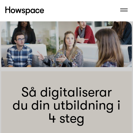
Howspace
Men
Hoppa
till
innehållet
Så digitaliserar
du din utbildning i
4 steg