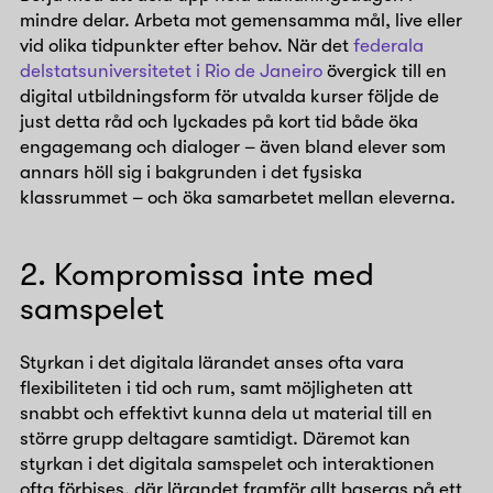
mindre delar. Arbeta mot gemensamma mål, live eller
vid olika tidpunkter efter behov. När det
federala
delstatsuniversitetet i Rio de Janeiro
övergick till en
digital utbildningsform för utvalda kurser följde de
just detta råd och lyckades på kort tid både öka
engagemang och dialoger – även bland elever som
annars höll sig i bakgrunden i det fysiska
klassrummet – och öka samarbetet mellan eleverna.
2. Kompromissa inte med
samspelet
Styrkan i det digitala lärandet anses ofta vara
flexibiliteten i tid och rum, samt möjligheten att
snabbt och effektivt kunna dela ut material till en
större grupp deltagare samtidigt. Däremot kan
styrkan i det digitala samspelet och interaktionen
ofta förbises, där lärandet framför allt baseras på ett