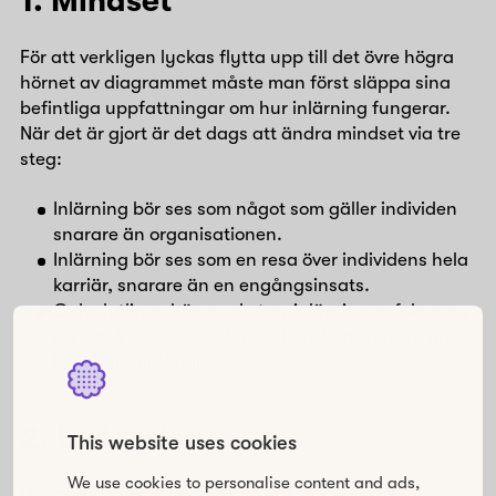
1. Mindset
För att verkligen lyckas flytta upp till det övre högra
hörnet av diagrammet måste man först släppa sina
befintliga uppfattningar om hur inlärning fungerar.
När det är gjort är det dags att ändra mindset via tre
steg:
Inlärning bör ses som något som gäller individen
snarare än organisationen.
Inlärning bör ses som en resa över individens hela
karriär, snarare än en engångsinsats.
Och slutligen bör mycket av inlärningen fokusera
på varaktig och överförbar kunskap snarare än
bara faktainlärning.
2. Ledarskap
This website uses cookies
We use cookies to personalise content and ads,
Det andra steget är att anpassa organisationens