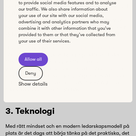
to provide social media features and to analyse
ledarstil till att bli mer coachande och inkluderande. I
our traffic. We also share information about
stället för allvetande chefer bör företag göra
your use of our site with our social media,
ledarskapet till en coachningsfunktion som hjälper
advertising and analytics partners who may
personalen att hitta rätt kontakter, resurser och svar i
combine it with other information that you’ve
självorganiserande och snabbt inlärande grupper.
provided to them or that they’ve collected from
your use of their services.
Denna ledarstil påminner om
servant leadership
,
tjänande ledarskap, som bygger på idén att ledare
Allow all
först och främst ska ansvara för teamets
välbefinnande och utveckling. Istället för att chefer
Deny
säger till alla vad de ska göra, hjälper de istället laget
och underlättar för teamen så alla får möjlighet att
Show details
fokusera sådant som de gör bäst.
3. Teknologi
Med rätt mindset och en modern ledarskapsmodell på
plats är det dags att börja tänka på det praktiska, det