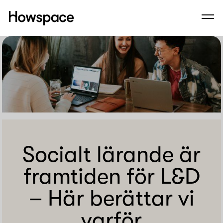
Howspace
Men
Hoppa
till
innehållet
Socialt lärande är
framtiden för L&D
– Här berättar vi
varför