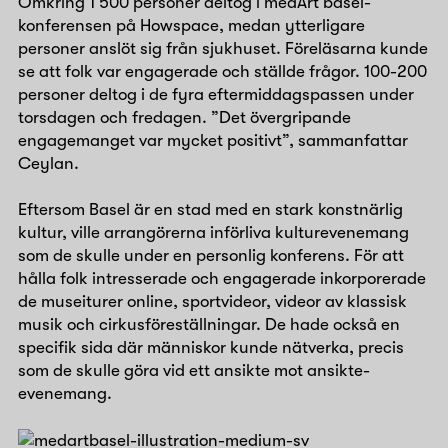
Omkring 1 500 personer deltog i medArt basel-
konferensen på Howspace, medan ytterligare
personer anslöt sig från sjukhuset. Föreläsarna kunde
se att folk var engagerade och ställde frågor. 100-200
personer deltog i de fyra eftermiddagspassen under
torsdagen och fredagen. ”Det övergripande
engagemanget var mycket positivt”, sammanfattar
Ceylan.
Eftersom Basel är en stad med en stark konstnärlig
kultur, ville arrangörerna införliva kulturevenemang
som de skulle under en personlig konferens. För att
hålla folk intresserade och engagerade inkorporerade
de museiturer online, sportvideor, videor av klassisk
musik och cirkusföreställningar. De hade också en
specifik sida där människor kunde nätverka, precis
som de skulle göra vid ett ansikte mot ansikte-
evenemang.