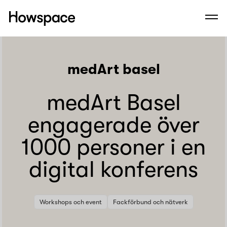
Howspace
Men
Hoppa
till
innehållet
medArt basel
medArt Basel
engagerade över
1000 personer i en
digital konferens
Workshops och event
Fackförbund och nätverk