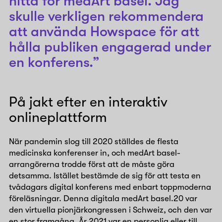
hitta för medArt basel. Jag
skulle verkligen rekommendera
att använda Howspace för att
hålla publiken engagerad under
en konferens.”
På jakt efter en interaktiv
onlineplattform
När pandemin slog till 2020 ställdes de flesta
medicinska konferenser in, och medArt basel-
arrangörerna trodde först att de måste göra
detsamma. Istället bestämde de sig för att testa en
tvådagars digital konferens med enbart toppmoderna
föreläsningar. Denna digitala medArt basel.20 var
den virtuella pionjärkongressen i Schweiz, och den var
en stor framgång. År 2021 var en personlig eller till