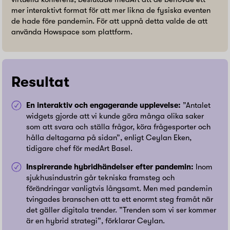
mer interaktivt format för att mer likna de fysiska eventen
de hade före pandemin. För att uppnå detta valde de att
använda Howspace som plattform.
Resultat
En interaktiv och engagerande upplevelse:
”Antalet
widgets gjorde att vi kunde göra många olika saker
som att svara och ställa frågor, köra frågesporter och
hålla deltagarna på sidan”, enligt Ceylan Eken,
tidigare chef för medArt Basel.
Inspirerande hybridhändelser efter pandemin:
Inom
sjukhusindustrin går tekniska framsteg och
förändringar vanligtvis långsamt. Men med pandemin
tvingades branschen att ta ett enormt steg framåt när
det gäller digitala trender. ”Trenden som vi ser kommer
är en hybrid strategi”, förklarar Ceylan.