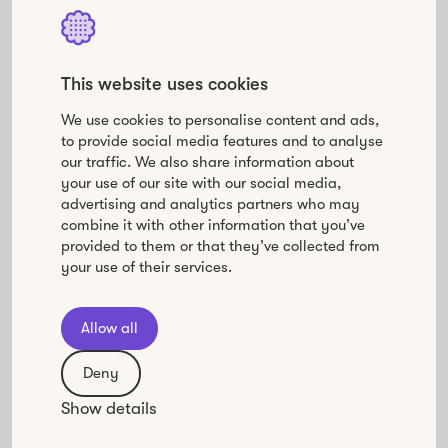
och alltid med ett leende på läpparna”, säger Ceylan.
På konferensens välkomstsida fanns också en
instruktionsvideo om hur man använder Howspace-
This website uses cookies
plattformen.
We use cookies to personalise content and ads,
to provide social media features and to analyse
our traffic. We also share information about
Läs om hur medArt basel, en femdagar lång
your use of our site with our social media,
konferens för sjukvårdsindustrin i Schweiz, gjorde sitt
advertising and analytics partners who may
årliga event till en interaktiv, virtuell upplevelse.
combine it with other information that you’ve
provided to them or that they’ve collected from
medArt basel hade också en FAQ-sida och helpdesk
your use of their services.
tillgänglig under alla fem dagar av konferensen, med
e-post och telefonnummer tillgängliga.
Allow all
Konferenspresentatörer och deltagare kan ha olika
nivåer av erfarenhet av teknik och vissa personer kan
Deny
dra nytta av stöd för att dela skärmar, stänga av
Show details
mikrofoner och skriva i rätt chattboxar. medArt Basel
genomförde flera utbildningar men insåg att mer