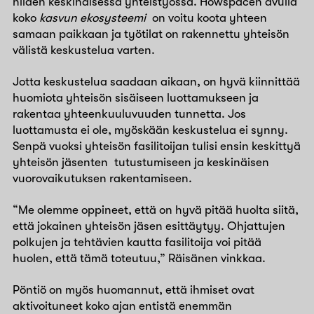
niiden keskinäisessä yhteistyössä. Howspacen avulla
koko
kasvun ekosysteemi
on voitu koota yhteen
samaan paikkaan ja työtilat on rakennettu yhteisön
välistä keskustelua varten.
Jotta keskustelua saadaan aikaan, on hyvä kiinnittää
huomiota yhteisön sisäiseen luottamukseen ja
rakentaa yhteenkuuluvuuden tunnetta. Jos
luottamusta ei ole, myöskään keskustelua ei synny.
Senpä vuoksi yhteisön fasilitoijan tulisi ensin keskittyä
yhteisön jäsenten tutustumiseen ja keskinäisen
vuorovaikutuksen rakentamiseen.
“Me olemme oppineet, että on hyvä pitää huolta siitä,
että jokainen yhteisön jäsen esittäytyy. Ohjattujen
polkujen ja tehtävien kautta fasilitoija voi pitää
huolen, että tämä toteutuu,” Räisänen vinkkaa.
Pöntiö on myös huomannut, että ihmiset ovat
aktivoituneet koko ajan entistä enemmän