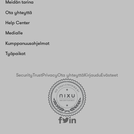
Meidän tarina
Ota yhteyttä
Help Center
Medialle
Kumppanuusohjelmat
Työpaikat
Security
Trust
Privacy
Ota yhteyttä
Kirjaudu
Evästeet
facebook
linkedin
twitter