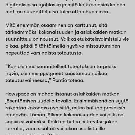
digitaalisessa työtilassa ja mitä kaikkea asiakkaiden
matkan suunnittelussa tulee ottaa huomioon.
Mitä enemmän osaaminen on karttunut, sitä
tärkeämmäksi kokonaisuuden ja asiakkaiden matkan
suunnittelu on noussut. Vaikka etukäteisvalmistelu vie
aikaa, pitkällä tähtäimellä hyvä valmistautuminen
nopeuttaa varsinaista toteutusta.
“Kun olemme suunnitelleet toteutuksen tarpeeksi
hyvin, olemme pystyneet säästämään aikaa
toteutusvaiheessa,” Pöntiö toteaa.
Howspace on mahdollistanut asiakkaiden matkan
jäsentämisen uudella tavalla. Ensimmäisenä on syytä
rakentaa kokonaiskuva siitä, miten haluaa prosessin
etenevän. Tämän jälkeen kokonaisuuden voi pilkkoa
sopiviksi vaiheiksi. Kaikkea tietoa ei tarvitse jakaa
kerralla, vaan sisältöä voi jakaa osallistujille