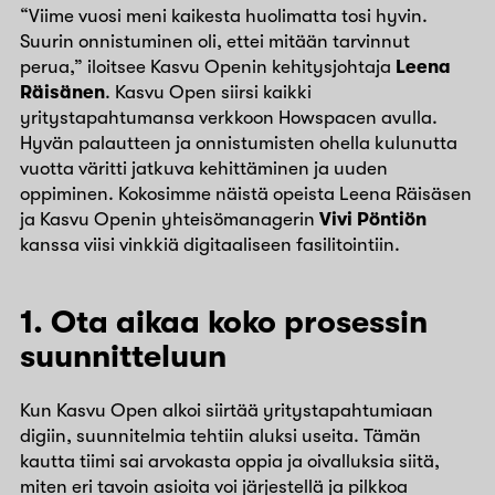
“Viime vuosi meni kaikesta huolimatta tosi hyvin.
Suurin onnistuminen oli, ettei mitään tarvinnut
perua,” iloitsee Kasvu Openin kehitysjohtaja
Leena
Räisänen
. Kasvu Open siirsi kaikki
yritystapahtumansa verkkoon Howspacen avulla.
Hyvän palautteen ja onnistumisten ohella kulunutta
vuotta väritti jatkuva kehittäminen ja uuden
oppiminen. Kokosimme näistä opeista Leena Räisäsen
ja Kasvu Openin yhteisömanagerin
Vivi Pöntiön
kanssa viisi vinkkiä digitaaliseen fasilitointiin.
1. Ota aikaa koko prosessin
suunnitteluun
Kun Kasvu Open alkoi siirtää yritystapahtumiaan
digiin, suunnitelmia tehtiin aluksi useita. Tämän
kautta tiimi sai arvokasta oppia ja oivalluksia siitä,
miten eri tavoin asioita voi järjestellä ja pilkkoa