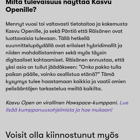
Miltä tulevaisuus näyttää Kasvu
Openille?
Mennyt vuosi toi valtavasti tietotaitoa ja kokemusta
Kasvu Openille, ja sekä Pöntiö että Räisänen ovat
luottavaisia tulevaan. Tällä hetkellä
suunnittelupöydällä ovat erilaiset hybridimallit ja
niiden mahdollistaminen sekä myös täysin
digitaaliset kohtaamiset. Räisänen ennustaa, että
yksi asia on tullut jäädäkseen: “Onko pakko tulla
paikan päälle, voinko osallistua etänä?” Tämä
kysymys tulee haastamaan kaikkia ja vaatii omien
pelisääntöjen tarkastelua meiltä kaikilta.
Kasvu Open on virallinen Howspace-kumppani.
Lue
lisää kumppanuusohjelmista ja hae mukaan!
Voisit olla kiinnostunut myös