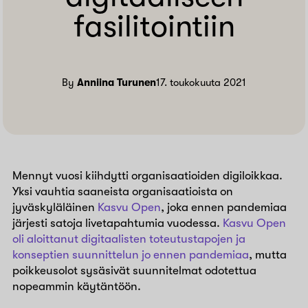
fasilitointiin
By
Anniina Turunen
17. toukokuuta 2021
Mennyt vuosi kiihdytti organisaatioiden digiloikkaa.
Yksi vauhtia saaneista organisaatioista on
jyväskyläläinen
Kasvu Open
, joka ennen pandemiaa
järjesti satoja livetapahtumia vuodessa.
Kasvu Open
oli aloittanut digitaalisten toteutustapojen ja
konseptien suunnittelun jo ennen pandemiaa
, mutta
poikkeusolot sysäsivät suunnitelmat odotettua
nopeammin käytäntöön.