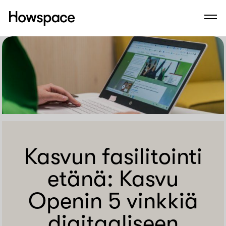
Howspace
Men
Siirry
sisältöön
Kasvun fasilitointi
etänä: Kasvu
Openin 5 vinkkiä
digitaaliseen