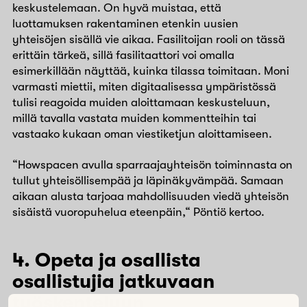
keskustelemaan. On hyvä muistaa, että
luottamuksen rakentaminen etenkin uusien
yhteisöjen sisällä vie aikaa. Fasilitoijan rooli on tässä
erittäin tärkeä, sillä fasilitaattori voi omalla
esimerkillään näyttää, kuinka tilassa toimitaan. Moni
varmasti miettii, miten digitaalisessa ympäristössä
tulisi reagoida muiden aloittamaan keskusteluun,
millä tavalla vastata muiden kommentteihin tai
vastaako kukaan oman viestiketjun aloittamiseen.
“Howspacen avulla sparraajayhteisön toiminnasta on
tullut yhteisöllisempää ja läpinäkyvämpää. Samaan
aikaan alusta tarjoaa mahdollisuuden viedä yhteisön
sisäistä vuoropuhelua eteenpäin,“ Pöntiö kertoo.
4. Opeta ja osallista
osallistujia jatkuvaan
työskentelyyn