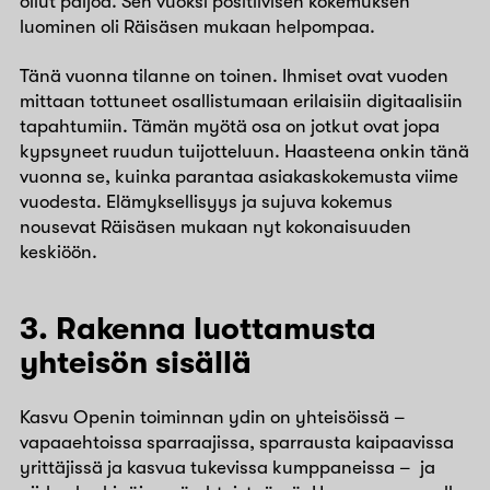
ollut paljoa. Sen vuoksi positiivisen kokemuksen
luominen oli Räisäsen mukaan helpompaa.
Tänä vuonna tilanne on toinen. Ihmiset ovat vuoden
mittaan tottuneet osallistumaan erilaisiin digitaalisiin
tapahtumiin. Tämän myötä osa on jotkut ovat jopa
kypsyneet ruudun tuijotteluun. Haasteena onkin tänä
vuonna se, kuinka parantaa asiakaskokemusta viime
vuodesta. Elämyksellisyys ja sujuva kokemus
nousevat Räisäsen mukaan nyt kokonaisuuden
keskiöön.
3. Rakenna luottamusta
yhteisön sisällä
Kasvu Openin toiminnan ydin on yhteisöissä –
vapaaehtoissa sparraajissa, sparrausta kaipaavissa
yrittäjissä ja kasvua tukevissa kumppaneissa – ja