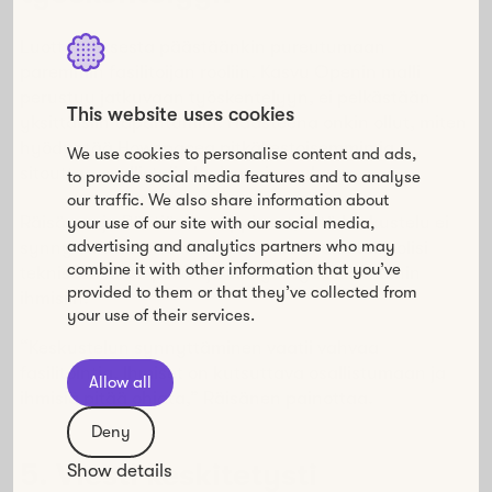
Luottamuksesta päästäänkin pureutumaan
paremmin fasilitoijan rooliin. Kasvu Openin malli
perustuu jatkuvaan työskentelyyn, ei pelkästään
This website uses cookies
yksittäisiin tapahtumiin. Haasteena onkin ollut, miten
hyödyntää Howspacea pitkäkestoisemmin ja
We use cookies to personalise content and ads,
sitouttaa osallistujia laajemmin mukaan.
to provide social media features and to analyse
our traffic. We also share information about
Räisänen ja Pöntiö ovat oppineet, että keskustelu ei
your use of our site with our social media,
advertising and analytics partners who may
synny välttämättä itsestään vaikka alustalle olisi
combine it with other information that you’ve
teknisesti luotu paikkoja olla yhteydessä muihin
provided to them or that they’ve collected from
ihmisiin.
your use of their services.
“Keskustelun synnyttäminen vaatii vahvaa
fasilitointia. Ihmiset on kutsuttava osallistumaan ja
Allow all
ihmisiä pitää ohjata,” Räisänen painottaa.
Deny
5. Viesti keskitetysti
Show details