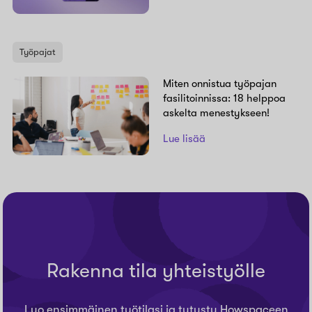
Työpajat
Miten onnistua työpajan
fasilitoinnissa: 18 helppoa
askelta menestykseen!
Lue lisää
Rakenna tila yhteistyölle
Luo ensimmäinen työtilasi ja tutustu Howspaceen