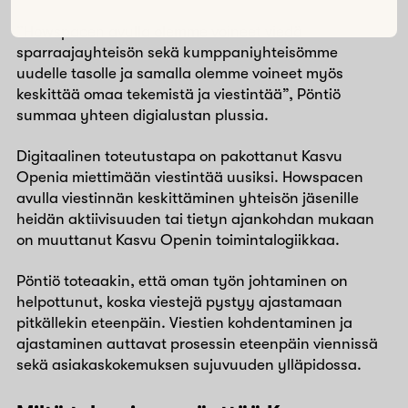
“Howspacen avulla olemme voineet viedä
sparraajayhteisön sekä kumppaniyhteisömme
uudelle tasolle ja samalla olemme voineet myös
keskittää omaa tekemistä ja viestintää”, Pöntiö
summaa yhteen digialustan plussia.
Digitaalinen toteutustapa on pakottanut Kasvu
Openia miettimään viestintää uusiksi. Howspacen
avulla viestinnän keskittäminen yhteisön jäsenille
heidän aktiivisuuden tai tietyn ajankohdan mukaan
on muuttanut Kasvu Openin toimintalogiikkaa.
Pöntiö toteaakin, että oman työn johtaminen on
helpottunut, koska viestejä pystyy ajastamaan
pitkällekin eteenpäin. Viestien kohdentaminen ja
ajastaminen auttavat prosessin eteenpäin viennissä
sekä asiakaskokemuksen sujuvuuden ylläpidossa.