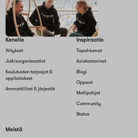
Kenelle
Inspiraatio
Yritykset
Tapahtumat
Julkisorganisaatiot
Asiakastarinat
Koulutusten tarjoajat &
Blogi
oppilaitokset
Oppaat
Ammattiliitot & järjestöt
Mallipohjat
Community
Status
Meistä