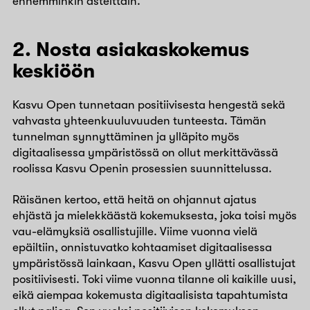
ennemminkin asteittain.
2. Nosta asiakaskokemus
keskiöön
Kasvu Open tunnetaan positiivisesta hengestä sekä
vahvasta yhteenkuuluvuuden tunteesta. Tämän
tunnelman synnyttäminen ja ylläpito myös
digitaalisessa ympäristössä on ollut merkittävässä
roolissa Kasvu Openin prosessien suunnittelussa.
Räisänen kertoo, että heitä on ohjannut ajatus
ehjästä ja mielekkäästä kokemuksesta, joka toisi myös
vau-elämyksiä osallistujille. Viime vuonna vielä
epäiltiin, onnistuvatko kohtaamiset digitaalisessa
ympäristössä lainkaan, Kasvu Open yllätti osallistujat
positiivisesti. Toki viime vuonna tilanne oli kaikille uusi,
eikä aiempaa kokemusta digitaalisista tapahtumista