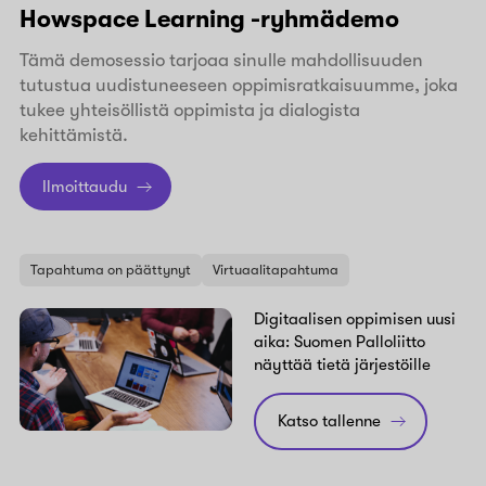
Howspace Learning -ryhmädemo
Tämä demosessio tarjoaa sinulle mahdollisuuden
tutustua uudistuneeseen oppimisratkaisuumme, joka
tukee yhteisöllistä oppimista ja dialogista
kehittämistä.
Ilmoittaudu
Tapahtuma on päättynyt
Virtuaalitapahtuma
Digitaalisen oppimisen uusi
aika: Suomen Palloliitto
näyttää tietä järjestöille
Katso tallenne