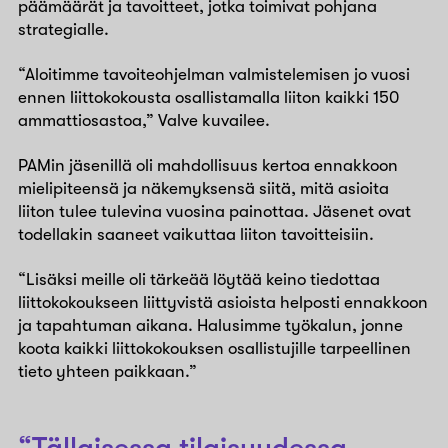
päämäärät ja tavoitteet, jotka toimivat pohjana
strategialle.
“Aloitimme tavoiteohjelman valmistelemisen jo vuosi
ennen liittokokousta osallistamalla liiton kaikki 150
ammattiosastoa,” Valve kuvailee.
PAMin jäsenillä oli mahdollisuus kertoa ennakkoon
mielipiteensä ja näkemyksensä siitä, mitä asioita
liiton tulee tulevina vuosina painottaa. Jäsenet ovat
todellakin saaneet vaikuttaa liiton tavoitteisiin.
“Lisäksi meille oli tärkeää löytää keino tiedottaa
liittokokoukseen liittyvistä asioista helposti ennakkoon
ja tapahtuman aikana. Halusimme työkalun, jonne
koota kaikki liittokokouksen osallistujille tarpeellinen
tieto yhteen paikkaan.”
“Tällaisessa tilaisuudessa