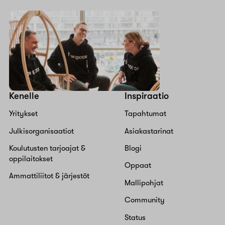
Kenelle
Inspiraatio
Yritykset
Tapahtumat
Julkisorganisaatiot
Asiakastarinat
Koulutusten tarjoajat &
Blogi
oppilaitokset
Oppaat
Ammattiliitot & järjestöt
Mallipohjat
Community
Status