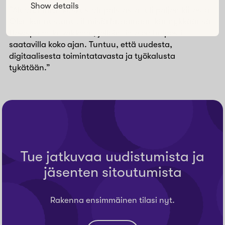
Show details
“Alueryhmien keskustelupalstasta tuli paljon kiitosta.
Olen kannustanut ihmisiä lataamaan kännykkäänsä
Howspace-kuvakkeen, jolloin tieto on helposti
saatavilla koko ajan. Tuntuu, että uudesta,
digitaalisesta toimintatavasta ja työkalusta
tykätään.”
Tue jatkuvaa uudistumista ja
jäsenten sitoutumista
Rakenna ensimmäinen tilasi nyt.