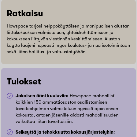
Ratkaisu
Howspace tarjosi helppokäyttöisen ja monipuolisen alustan
liittokokouksen valmisteluun, yhteiskehittämiseen ja
kokoukseen liittyvän viestinnän keskittämiseen. Alustan
käyttö laajeni nopeasti myös koulutus- ja nuorisotoimintaan
sekä liiton hallitus- ja valtuustotyöhön.
Tulokset
Jokaisen ääni kuuluviin:
Howspace mahdollisti
kaikkien 150 ammattiosaston osallistamisen
tavoiteohjelman valmisteluun hyvissä ajoin ennen
kokousta, antaen jäsenille aidosti mahdollisuuden
vaikuttaa liiton tavoitteisiin.
Selkeyttä ja tehokkuutta kokousjärjestelyhin: