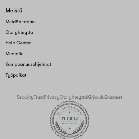
Meistä
Meidän tarina
Ota yhteyttä
Help Center
Medialle
Kumppanuusohjelmat
Työpaikat
Security
Trust
Privacy
Ota yhteyttä
Kirjaudu
Evästeet