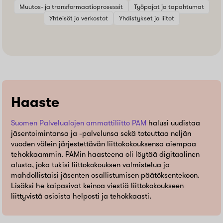
Muutos- ja transformaatioprosessit
Työpajat ja tapahtumat
Yhteisöt ja verkostot
Yhdistykset ja liitot
Haaste
Suomen Palvelualojen ammattiliitto PAM
halusi uudistaa
jäsentoimintansa ja -palvelunsa sekä toteuttaa neljän
vuoden välein järjestettävän liittokokouksensa aiempaa
tehokkaammin. PAMin haasteena oli löytää digitaalinen
alusta, joka tukisi liittokokouksen valmistelua ja
mahdollistaisi jäsenten osallistumisen päätöksentekoon.
Lisäksi he kaipasivat keinoa viestiä liittokokoukseen
liittyvistä asioista helposti ja tehokkaasti.