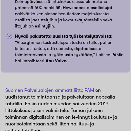
Kolmepäiväisessä liittokokouksessa oli mukana
yhteensä 600 henkilöä. Howspacesta osallistujat
näkivät kaiken olennaisen tiedon: majoituksesta
osallistujaesittelyihin ja kokouskäytänteisiin sekä
iltajuhlan esiintyjiin.
Hyvää palautetta uusista työskentelytavoista:
“Alueryhmien keskustelupalstasta on tullut paljon
kiitosta. Tuntuu, että uudesta, digitaalisesta
toimintatavasta ja työkalusta tykätään,” iloitsee PAMin
hallintosihteeri
Anu Valve.
Suomen Palvelualojen ammattiliitto PAM
on
uudistanut toimintaansa ja palveluitaan nopealla
tahdilla. Ensin uuden muodon sai vuoden 2019
liittokokous ja sen valmistelu. Tämän jälkeen
toiminnan digitalisoiminen on levinnyt koulutus- ja
nuorisotoimintaan sekä liiton hallitus- ja
valtuustotyöhön.