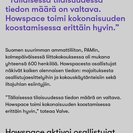
tiedon määrä on valtava.
Howspace toimi kokonaisuuden
koostamisessa erittäin hyvin.”
Suomen suurimman ammattiliiton, PAMin,
kolmepäiväisessä liittokokouksessa oli mukana
yhteensä 600 henkilöä. Howspacesta osallistujat
näkivät kaiken olennaisen tiedon: majoituksesta
osallistujaesittelyihin ja kokouskäytänteisiin sekä
iltajuhlan esiintyjiin.
“Tällaisessa tilaisuudessa tiedon määrä on valtava.
Howspace toimi kokonaisuuden koostamisessa
erittäin hyvin,” toteaa Valve.
Howspace aktivoi osallistujat