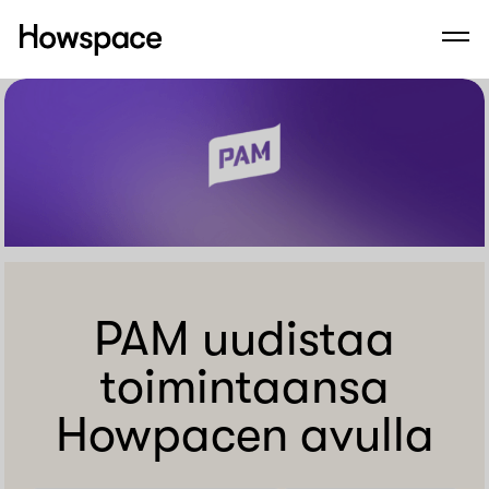
Howspace
Men
Siirry
sisältöön
PAM uudistaa
toimintaansa
Howpacen avulla