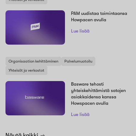
PAM uudistaa toimintaansa
Howpacen avulla
Lue lisää
Organisaation kehittäminen
Palvelumuotoilu
Yhteisöt ja verkostot
Basware tehosti
yhteiskehittämistä satojen
asiakkaidensa kanssa
Howspacen avulla
Lue lisää
Näytä kaikki