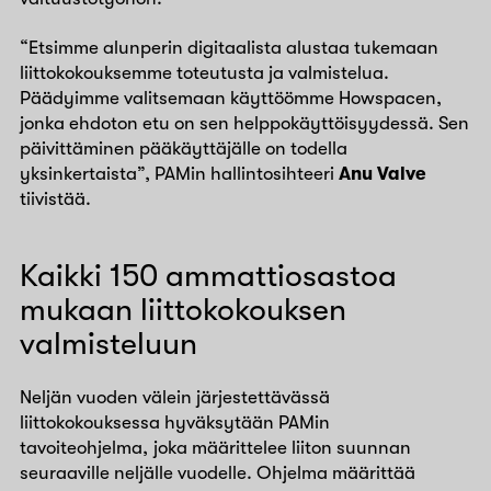
“Etsimme alunperin digitaalista alustaa tukemaan
liittokokouksemme toteutusta ja valmistelua.
Päädyimme valitsemaan käyttöömme Howspacen,
jonka ehdoton etu on sen helppokäyttöisyydessä. Sen
päivittäminen pääkäyttäjälle on todella
yksinkertaista”, PAMin hallintosihteeri
Anu Valve
tiivistää.
Kaikki 150 ammattiosastoa
mukaan liittokokouksen
valmisteluun
Neljän vuoden välein järjestettävässä
liittokokouksessa hyväksytään PAMin
tavoiteohjelma, joka määrittelee liiton suunnan
seuraaville neljälle vuodelle. Ohjelma määrittää