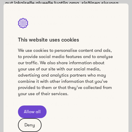
nyt jokaiselle alueelle luotiin oma, sisäinen sivunsa,
jossa ihmiset pääsivät tutustumaan toisiinsa ja
käymään asioita yhdessä läpi. Näin valmistelutyötä
saatiin tehtyä virtuaalisesti.”
Digitaalinen yhteistyö ja jäsenten osallistaminen on
This website uses cookies
edennyt liitossa vauhdilla. Koulutus- ja
nuorisopuolella Howspacen käytöstä on jo paljon
We use cookies to personalise content and ads,
to provide social media features and to analyse
kokemusta.
our traffic. We also share information about
your use of our site with our social media,
“Työkalun käyttö on laajentunut nopeasti, ja meillä on
advertising and analytics partners who may
paljon aktiivisia käyttäjiä, jotka käyttävät
combine it with other information that you’ve
Howspacea. Olemme siirtäneet myös hallitus- ja
provided to them or that they’ve collected from
valtuustotyöskentelyn Howspaceen. Esityslistat,
your use of their services.
liitteet, kokouskutsut ja keskustelu pysyvät täällä
yhdessä paikassa,” Valve sanoo.
Allow all
Valveen korviin Howspacen käytöstä on kantautunut
hyvää palautetta:
Deny