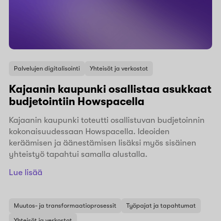
Palvelujen digitalisointi
Yhteisöt ja verkostot
Kajaanin kaupunki osallistaa asukkaat
budjetointiin Howspacella
Kajaanin kaupunki toteutti osallistuvan budjetoinnin
kokonaisuudessaan Howspacella. Ideoiden
keräämisen ja äänestämisen lisäksi myös sisäinen
yhteistyö tapahtui samalla alustalla.
Lue lisää
Muutos- ja transformaatioprosessit
Työpajat ja tapahtumat
Yhteisöt ja verkostot