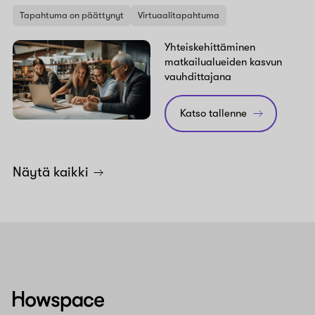
Tapahtuma on päättynyt
Virtuaalitapahtuma
Yhteiskehittäminen
matkailualueiden kasvun
vauhdittajana
Katso tallenne
Näytä kaikki
Howspace