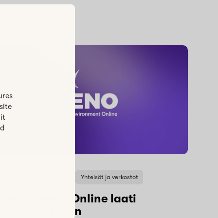
ures
site
it
ed
Työpajat ja tapahtumat
Yhteisöt ja verkostot
Environment Online laati
kansainvälisen