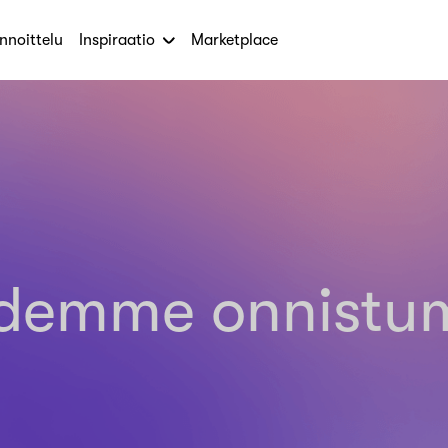
nnoittelu
Inspiraatio
Marketplace
demme onnistumi