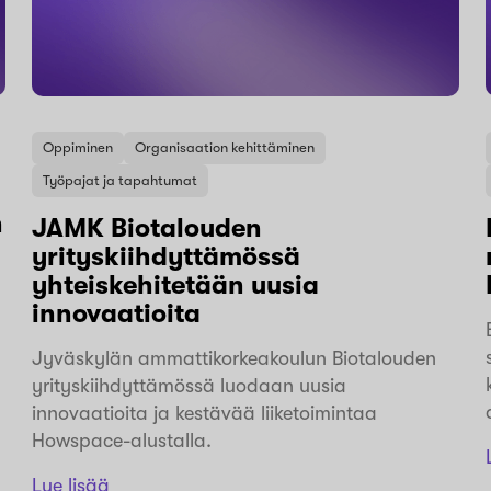
Oppiminen
Organisaation kehittäminen
Työpajat ja tapahtumat
n
JAMK Biotalouden
yrityskiihdyttämössä
yhteiskehitetään uusia
innovaatioita
Jyväskylän ammattikorkeakoulun Biotalouden
yrityskiihdyttämössä luodaan uusia
innovaatioita ja kestävää liiketoimintaa
Howspace-alustalla.
Lue lisää