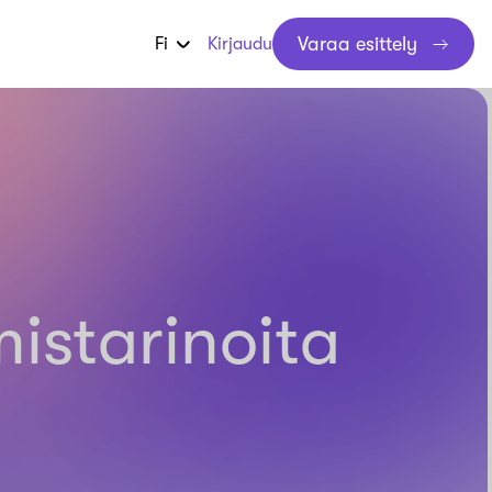
Varaa esittely
Fi
Kirjaudu
s­tarinoita