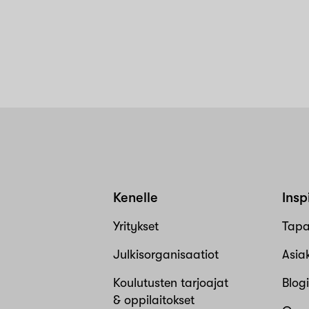
Kenelle
Insp
Yritykset
Tap
Julkisorganisaatiot
Asia
Koulutusten tarjoajat
Blogi
& oppilaitokset