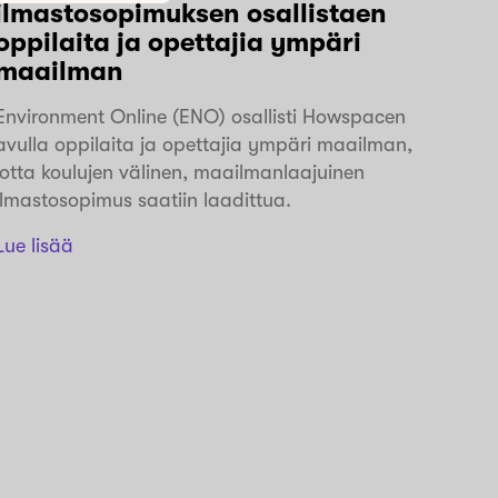
ilmastosopimuksen osallistaen
oppilaita ja opettajia ympäri
maailman
Environment Online (ENO) osallisti Howspacen
avulla oppilaita ja opettajia ympäri maailman,
jotta koulujen välinen, maailmanlaajuinen
ilmastosopimus saatiin laadittua.
Lue lisää