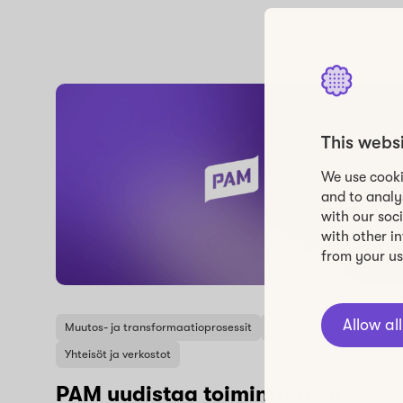
This webs
We use cooki
and to analy
with our soc
with other i
from your use
Allow all
Muutos- ja transformaatioprosessit
Työpajat ja tapahtumat
Yhteisöt ja verkostot
PAM uudistaa toimintaansa