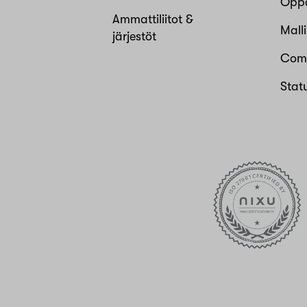
Opp
Ammattiliitot &
Mall
järjestöt
Com
Stat