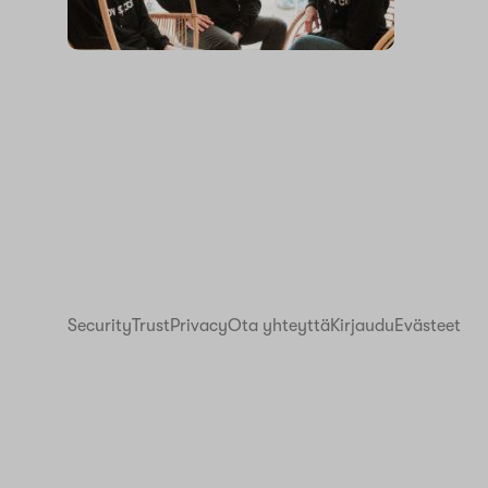
Security
Trust
Privacy
Ota yhteyttä
Kirjaudu
Evästeet