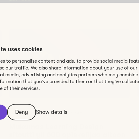
ite uses cookies
es to personalise content and ads, to provide social media feat
se our traffic. We also share information about your use of our 
ial media, advertising and analytics partners who may combine 
nformation that you’ve provided to them or that they’ve collect
 of their services.
Deny
Show details
Oppiminen
Työpajat ja tapahtumat
Mukamas Learning Design
sitoutti yli 600 opiskelijaa aitoon