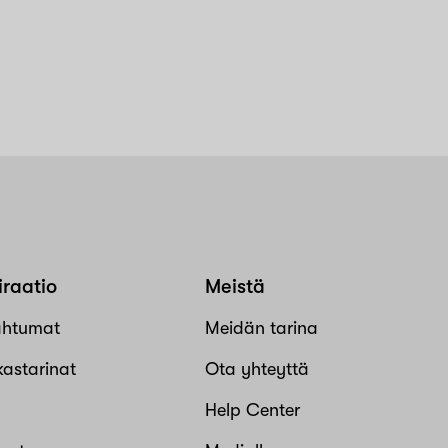
iraatio
Meistä
ahtumat
Meidän tarina
kastarinat
Ota yhteyttä
Help Center