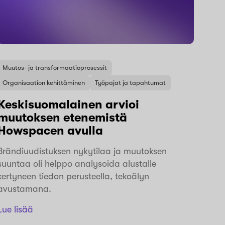
Muutos- ja transformaatioprosessit
Organisaation kehittäminen
Työpajat ja tapahtumat
Keskisuomalainen arvioi
muutoksen etenemistä
Howspacen avulla
Brändiuudistuksen nykytilaa ja muutoksen
suuntaa oli helppo analysoida alustalle
kertyneen tiedon perusteella, tekoälyn
avustamana.
Lue lisää