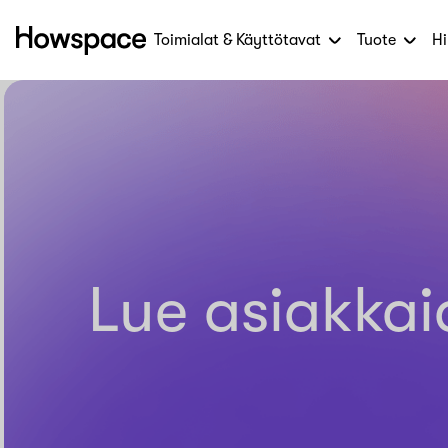
Toimialat & Käyttötavat
Tuote
Hi
Howspace
Siirry
sisältöön
Lue asiakkai