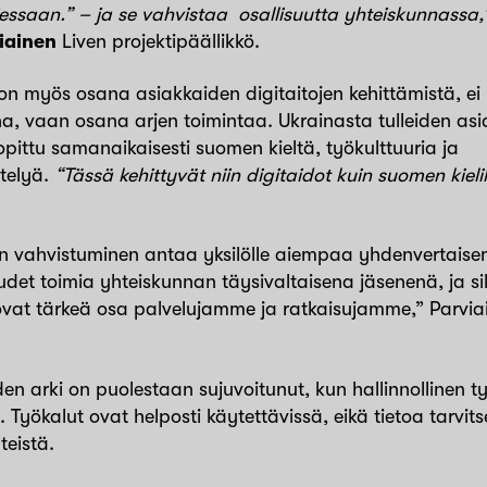
ssaan.” – ja se vahvistaa osallisuutta yhteiskunnassa,
iainen
Liven projektipäällikkö.
 myös osana asiakkaiden digitaitojen kehittämistä, ei i
a, vaan osana arjen toimintaa. Ukrainasta tulleiden as
pittu samanaikaisesti suomen kieltä, työkulttuuria ja
ntelyä.
“Tässä kehittyvät niin digitaidot kuin suomen kieli
.
jen vahvistuminen antaa yksilölle aiempaa yhdenvertais
det toimia yhteiskunnan täysivaltaisena jäsenenä, ja si
 ovat tärkeä osa palvelujamme ja ratkaisujamme,” Parvia
den arki on puolestaan sujuvoitunut, kun hallinnollinen t
 Työkalut ovat helposti käytettävissä, eikä tietoa tarvit
hteistä.