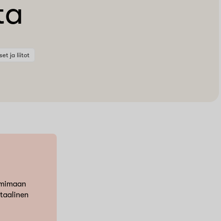
ta
et ja liitot
oimimaan
taalinen