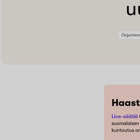
u
Organisaa
Haas
Live-säätiö
suomalaisen 
kuntoutus on 