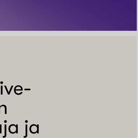
ive-
n
ja ja