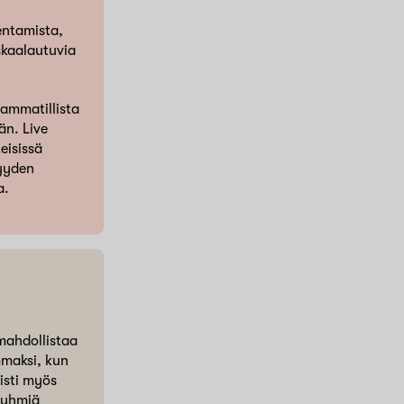
dentamista,
skaalautuvia
 ammatillista
än. Live
eisissä
syyden
a.
 mahdollistaa
mmaksi, kun
listi myös
sryhmiä