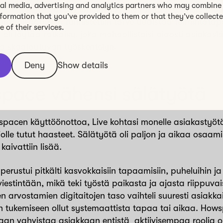
ial media, advertising and analytics partners who may combine 
aiden tarpeet ovat moninaisia ja toimintaympäristö muu
nformation that you’ve provided to them or that they’ve collect
 organisaatiossa tunnistettiin tarve uudistaa toimintatap
 of their services.
 oli löytää ratkaisu, joka mahdollistaisi aidosti asiakasl
 ja skaalautuvan työskentelyn.
Deny
Show details
pace vähensi sälätyötä
pacen käyttöönottoa, Live kohtasi monelle asiakastyötä
olle tutut haasteet. Sälätyötä oli paljon ja aikaa osaam
kaivattiin lisää.
perustui pitkälti kasvokkaisiin tapaamisiin, puheluihin ja
iestintään, mikä teki työstä paikasta ja ajasta riippuvai
n arvostamien digitaitojen taso vaihteli suuresti asiakkai
en tukemiseen ollut systemaattista tapaa tai aikaa. How
daan vahvistaa asiakkaan entistä aktiivisempaa roolia