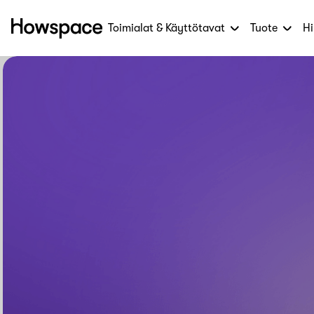
Toimialat & Käyttötavat
Tuote
Hi
Howspace
Siirry
sisältöön