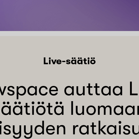
Live-säätiö
space auttaa L
säätiötä luomaa
lisyyden ratkaisu