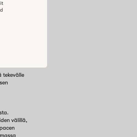
it
ttuu
ed
oja.
ähtöisen,
 tekevälle
isen
sta.
den välillä,
spacen
 omassa