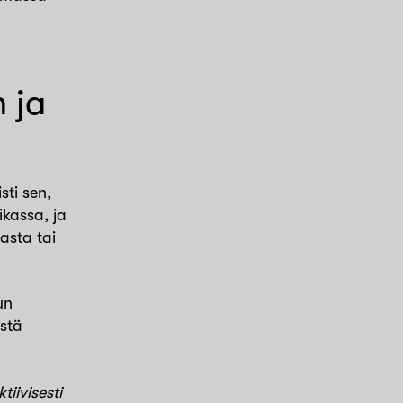
 ja
ti sen,
ikassa, ja
jasta tai
un
istä
iivisesti