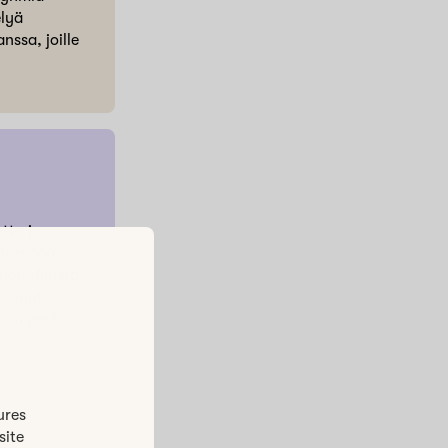
elyä
nssa, joille
tta ja
entämään
tion. Alusta
stanut
äisempinä
ures
site