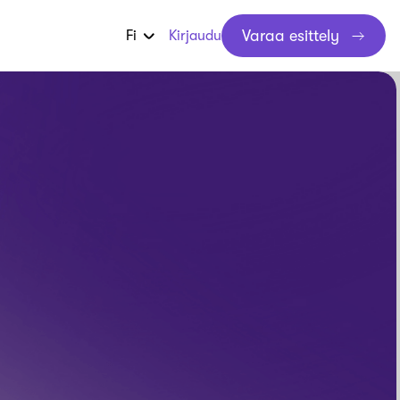
Varaa esittely
Fi
Kirjaudu