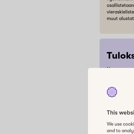
osallistetaa
vieraskielist
muut alustat 
Tulok
Howspacen av
tehokkuutta,
työntekijöid
on tukenut m
asiakaslähtö
asiakkaina j
This webs
We use cooki
and to analy