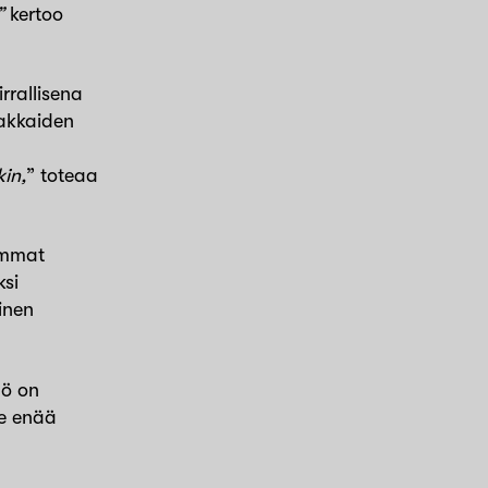
”
kertoo
rrallisena
iakkaiden
kin,
” toteaa
emmat
ksi
inen
yö on
se enää