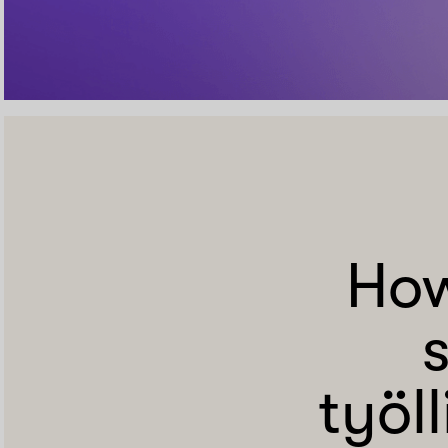
How
työl