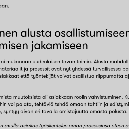
aan.
nen alusta osallistumiseen
misen jakamiseen
oi mukanaan uudenlaisen tavan toimia. Alusta mahdollis
 materiaalit ja prosessit ovat nyt yhdessä turvallisessa pa
siakkaat että työntekijät voivat osallistua riippumatta a
mista muutoksista oli asiakkaan roolin vahvistuminen. K
hin voi palata, tehtäviä tehdä omaan tahtiin ja edistym
e, syntyy aivan eri tavalla omistajuutta omasta polusta.
avulla asiakas työskentelee oman prosessinsa eteen akt