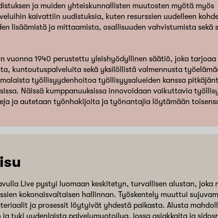
distuksen ja muiden yhteiskunnallisten muutosten myötä myös
lveluihin kaivattiin uudistuksia, kuten resurssien uudelleen koh
en lisäämistä ja mittaamista, osallisuuden vahvistumista sekä 
on vuonna 1940 perustettu yleishyödyllinen säätiö, joka tarjoaa
sta, kuntoutuspalveluita sekä yksilöllistä valmennusta työelämä
malaista työllisyydenhoitoa työllisyysalueiden kanssa pitkäjänt
issa. Näissä kumppanuuksissa innovoidaan vaikuttavia työlli
eja ja autetaan työnhakijoita ja työnantajia löytämään toisens
isu
ulla Live pystyi luomaan keskitetyn, turvallisen alustan, joka
ssien kokonaisvaltaisen hallinnan. Työskentely muuttui sujuva
teriaalit ja prosessit löytyivät yhdestä paikasta. Alusta mahdol
n ja tuki uudenlaista palvelumuotoilua, jossa asiakkaita ja sido