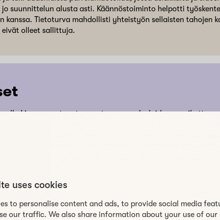
n jo suunnittelun alusta asti. Käännöstoiminto helpotti työskent
en kanssa. Tietoturva mahdollisti yhteistyön sellaisten tahojen ka
eivät olleet sallittuja.
set
ulla Live on pystynyt parantamaan palveluidensa vaikuttavuu
 vahvistamaan asiakkaiden osallisuutta ja digiosaamista, kev
en hallinnollista työtä ja skaalaamaan osaamista läpi organisaa
yös uusien ratkaisuiden kehittämistä ja ennen kaikkea mahdolli
isen ja joustavan työskentelytavan, joka näkyy entistä tyytyv
a vaikuttavampina tuloksina.
ite uses cookies
es to personalise content and ads, to provide social media feat
se our traffic. We also share information about your use of our 