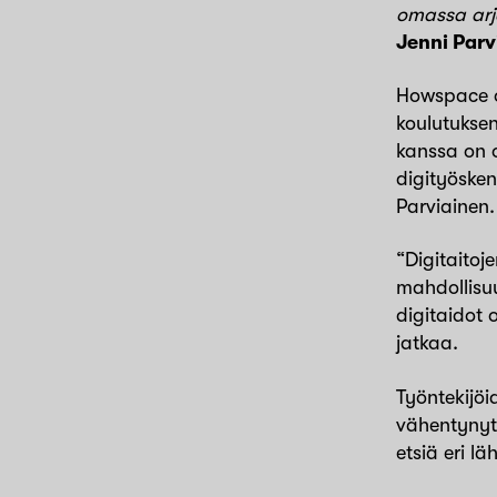
omassa arje
Jenni Parv
Howspace on
koulutuksen
kanssa on o
digityöske
Parviainen
“Digitaito
mahdollisuu
digitaidot
jatkaa.
Työntekijöi
vähentynyt.
etsiä eri lä