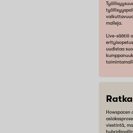
Työllisyysuu
työllisyyspa
vaikuttavuud
malleja.
Live-säätiö 
erityisopetu
uudistaa suo
kumppanuuks
toimintamall
Ratka
Howspacen av
asiakasprose
viestintä, ma
hybridimalli