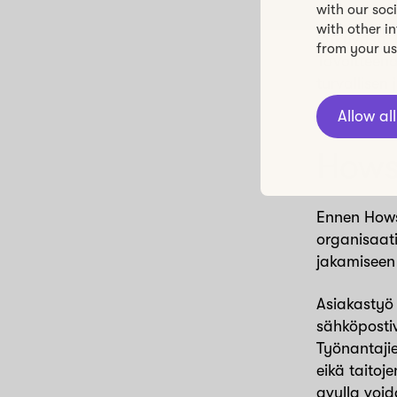
with our soc
Kun asiakk
with other i
jatkuvasti,
from your use
Tavoitteena
turvallisen
Allow all
Hows
Ennen Hows
organisaati
jakamiseen 
Asiakastyö 
sähköpostiv
Työnantajie
eikä taitoj
avulla voi