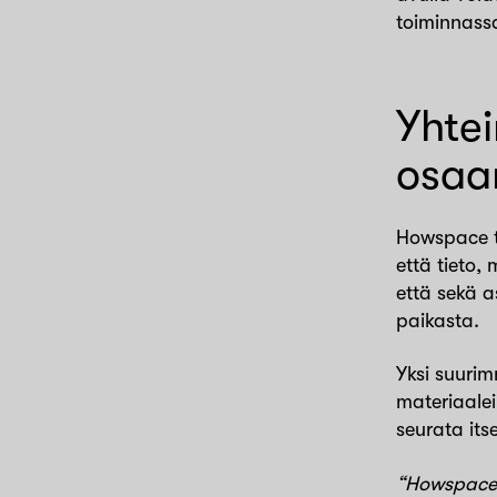
toiminnass
Yhtei
osaa
Howspace t
että tieto,
että sekä a
paikasta.
Yksi suurim
materiaalei
seurata its
“Howspacen 