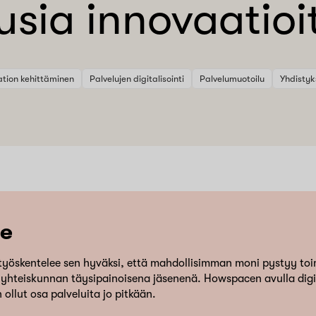
usia innovaatioi
tion kehittäminen
Palvelujen digitalisointi
Palvelumuotoilu
Yhdistyks
te
työskentelee sen hyväksi, että mahdollisimman moni pystyy t
yhteiskunnan täysipainoisena jäsenenä. Howspacen avulla digi
ollut osa palveluita jo pitkään.