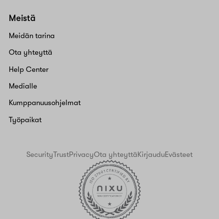
Meistä
Meidän tarina
Ota yhteyttä
Help Center
Medialle
Kumppanuusohjelmat
Työpaikat
Security
Trust
Privacy
Ota yhteyttä
Kirjaudu
Evästeet