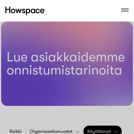
Howspace
Men
Siirry
sisältöön
Lue asiakkaidemme
onnistumis­tarinoita
Kaikki
Organisaatiomuodot
Käyttötavat