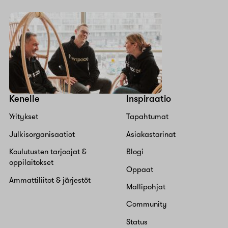
Kenelle
Inspiraatio
Yritykset
Tapahtumat
Julkisorganisaatiot
Asiakastarinat
Koulutusten tarjoajat &
Blogi
oppilaitokset
Oppaat
Ammattiliitot & järjestöt
Mallipohjat
Community
Status