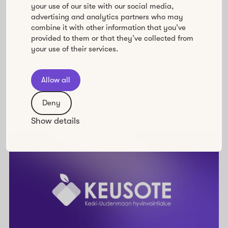
kasvattamista
your use of our site with our social media,
advertising and analytics partners who may
Howspacen avulla Sofigate auttaa asiakkaitaan
combine it with other information that you’ve
provided to them or that they’ve collected from
viemään onnistuneesti läpi mittavia liiketoiminnan
your use of their services.
transformaatioita. Ihmiset saadaan mukaan
muutokseen ja osallistuminen on ajasta tai paikasta
riippumatonta.
Allow all
Lue lisää
Deny
Show details