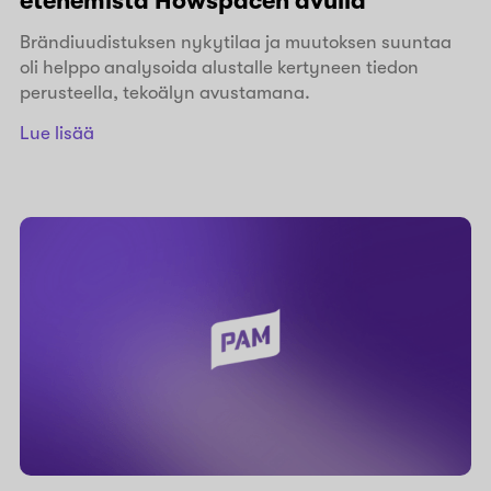
etenemistä Howspacen avulla
Brändiuudistuksen nykytilaa ja muutoksen suuntaa
oli helppo analysoida alustalle kertyneen tiedon
perusteella, tekoälyn avustamana.
Lue lisää