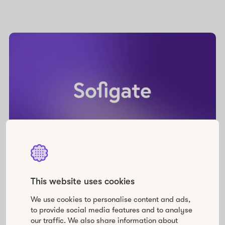
Muutos- ja transformaatioprosessit
This website uses cookies
Organisaation kehittäminen
We use cookies to personalise content and ads,
Transformaation johtaminen vaatii
to provide social media features and to analyse
osallistamista ja muutoskyvykkyyden
our traffic. We also share information about