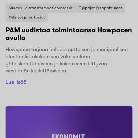
Muutos- ja transformaatioprosessit
Työpajat ja tapahtumat
Yhteisöt ja verkostot
PAM uudistaa toimintaansa Howpacen
avulla
Howspace tarjoaa helppokäyttöisen ja monipuolisen
alustan liittokokouksen valmisteluun,
yhteiskehittämiseen ja kokoukseen liittyvän
viestinnän keskittämiseen.
Lue lisää