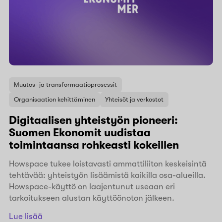
Muutos- ja transformaatioprosessit
Organisaation kehittäminen
Yhteisöt ja verkostot
Digitaalisen yhteistyön pioneeri:
Suomen Ekonomit uudistaa
toimintaansa rohkeasti kokeillen
Howspace tukee loistavasti ammattiliiton keskeisintä
tehtävää: yhteistyön lisäämistä kaikilla osa-alueilla.
Howspace-käyttö on laajentunut useaan eri
tarkoitukseen alustan käyttöönoton jälkeen.
Lue lisää