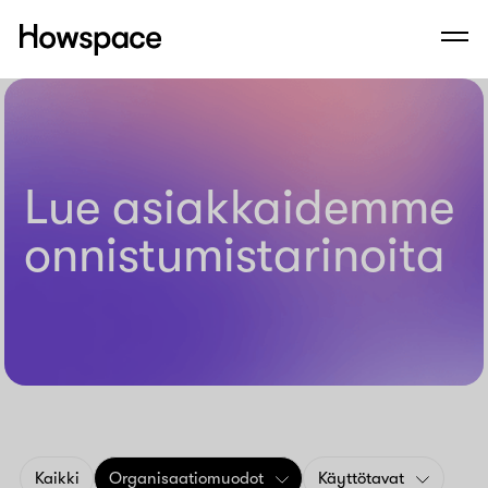
Howspace
Men
Siirry
sisältöön
Lue asiakkaidemme
onnistumis­tarinoita
Kaikki
Organisaatiomuodot
Käyttötavat