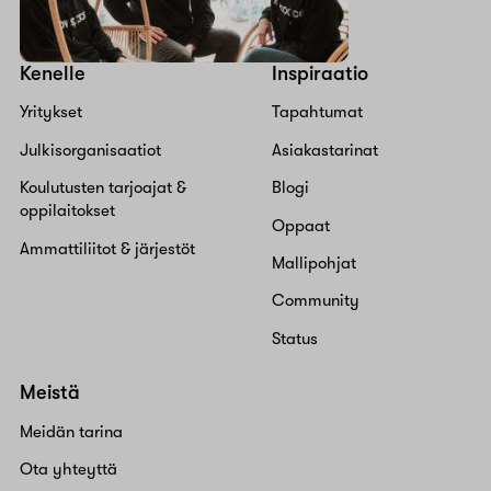
Kenelle
Inspiraatio
Yritykset
Tapahtumat
Julkisorganisaatiot
Asiakastarinat
Koulutusten tarjoajat &
Blogi
oppilaitokset
Oppaat
Ammattiliitot & järjestöt
Mallipohjat
Community
Status
Meistä
Meidän tarina
Ota yhteyttä