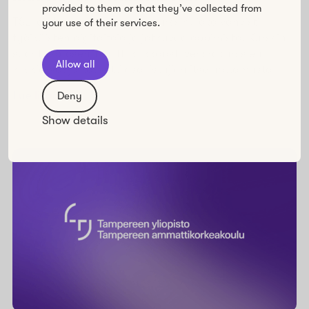
provided to them or that they’ve collected from
TSL loi Howspacella verkkokurssin, joka vahvisti
your use of their services.
työikäisten digitaitoja ja jatkuvaa oppimista. Kurssin
suoritusprosentti ylitti kirkkaasti verkkokurssien
Allow all
keskiarvot ja kasvatti osallistujien itseluottamusta.
Lue lisää
Deny
Show details