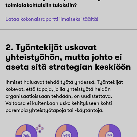
toimialakohtaisiin tuloksiin?
Lataa kokonaisraportti ilmaiseksi täältä!
2. Työntekijät uskovat
yhteistyöhön, mutta johto ei
aseta sitä strategian keskiöön
Ihmiset haluavat tehdä työtä yhdessä. Työntekijät
kokevat, että tapoja, joilla yhteistyötä heidän
organisaatioissaan tehdään, on uudistettava.
Valtaosa ei kuitenkaan usko kehitykseen kohti
parempia yhteistyötapoja tai -käytäntöjä.