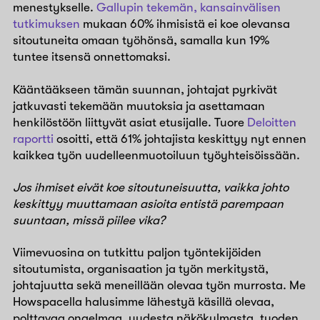
menestykselle.
Gallupin tekemän, kansainvälisen
tutkimuksen
mukaan 60% ihmisistä ei koe olevansa
sitoutuneita omaan työhönsä, samalla kun 19%
tuntee itsensä onnettomaksi.
Kääntääkseen tämän suunnan, johtajat pyrkivät
jatkuvasti tekemään muutoksia ja asettamaan
henkilöstöön liittyvät asiat etusijalle. Tuore
Deloitten
raportti
osoitti, että 61% johtajista keskittyy nyt ennen
kaikkea työn uudelleenmuotoiluun työyhteisöissään.
Jos ihmiset eivät koe sitoutuneisuutta, vaikka johto
keskittyy muuttamaan asioita entistä parempaan
suuntaan, missä piilee vika?
Viimevuosina on tutkittu paljon työntekijöiden
sitoutumista, organisaation ja työn merkitystä,
johtajuutta sekä meneillään olevaa työn murrosta. Me
Howspacella halusimme lähestyä käsillä olevaa,
polttavaa ongelmaa, uudesta näkökulmasta, tuoden