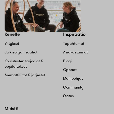
Kenelle
Inspiraatio
Yritykset
Tapahtumat
Julkisorganisaatiot
Asiakastarinat
Koulutusten tarjoajat &
Blogi
oppilaitokset
Oppaat
Ammattiliitot & järjestöt
Mallipohjat
Community
Status
Meistä