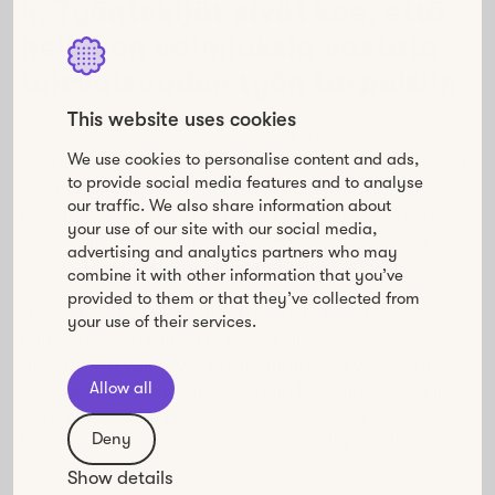
4. Työntekijät eivät koe, että
heillä on valmiuksia vastata
tulevaisuuden työn tarpeisiin
This website uses cookies
Deloitten vuonna 2021 tekemän tutkimuksen
mukaan
We use cookies to personalise content and ads,
72% johtajista näkee työntekijöidensä keskeisimpänä
to provide social media features and to analyse
osaamisena kyvyn sopeutua, oppia ja
our traffic. We also share information about
uudelleenkouluttautua. Lisäksi johtajat odottavat
your use of our site with our social media,
työntekijöiltään valmiutta omaksua uusia rooleja
advertising and analytics partners who may
vastatakseen muuttuvan ympäristön tarpeisiin.
combine it with other information that you’ve
provided to them or that they’ve collected from
Työntekijöiden on opittava uusia, helposti
your use of their services.
mukautettavia taitoja nopeasti siltä varalta, että
työtehtävät vaihtuvat ja automatisointi vapauttaa
Allow all
aikaa uudenlaisiin asioihin. Tällä hetkellä työntekijät
eivät kuitenkaan koe oppivansa tarpeeksi
Deny
kehittyäkseen työssään sen vaatimalla tavalla.
Show details