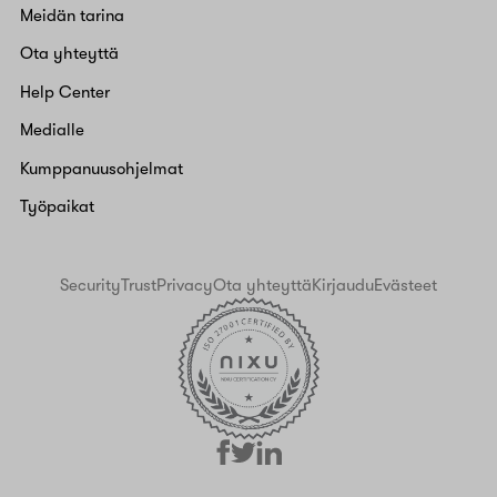
Meidän tarina
Ota yhteyttä
Help Center
Medialle
Kumppanuusohjelmat
Työpaikat
Security
Trust
Privacy
Ota yhteyttä
Kirjaudu
Evästeet
facebook
linkedin
twitter