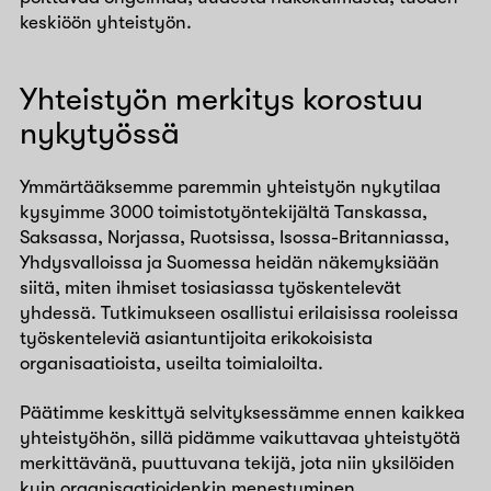
keskiöön yhteistyön.
Yhteistyön merkitys korostuu
nykytyössä
Ymmärtääksemme paremmin yhteistyön nykytilaa
kysyimme 3000 toimistotyöntekijältä Tanskassa,
Saksassa, Norjassa, Ruotsissa, Isossa-Britanniassa,
Yhdysvalloissa ja Suomessa heidän näkemyksiään
siitä, miten ihmiset tosiasiassa työskentelevät
yhdessä. Tutkimukseen osallistui erilaisissa rooleissa
työskenteleviä asiantuntijoita erikokoisista
organisaatioista, useilta toimialoilta.
Päätimme keskittyä selvityksessämme ennen kaikkea
yhteistyöhön, sillä pidämme vaikuttavaa yhteistyötä
merkittävänä, puuttuvana tekijä, jota niin yksilöiden
kuin organisaatioidenkin menestyminen