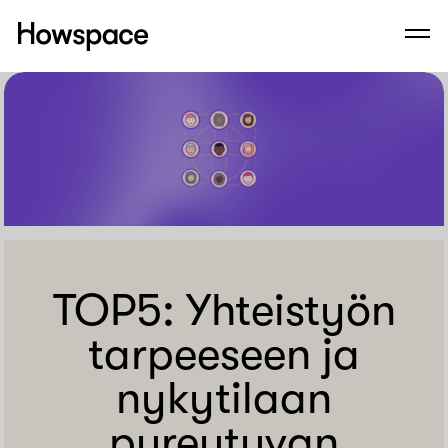
Howspace
Men
Siirry
sisältöön
TOP5: Yhteistyön
tarpeeseen ja
nykytilaan
pureutuvan