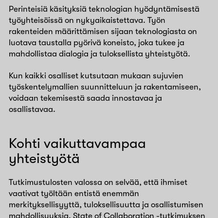
Perinteisiä käsityksiä teknologian hyödyntämisestä
työyhteisöissä on nykyaikaistettava. Työn
rakenteiden määrittämisen sijaan teknologiasta on
luotava taustalla pyörivä koneisto, joka tukee ja
mahdollistaa dialogia ja tuloksellista yhteistyötä.
Kun kaikki osalliset kutsutaan mukaan sujuvien
työskentelymallien suunnitteluun ja rakentamiseen,
voidaan tekemisestä saada innostavaa ja
osallistavaa.
Kohti vaikuttavampaa
yhteistyötä
Tutkimustulosten valossa on selvää, että ihmiset
vaativat työltään entistä enemmän
merkityksellisyyttä, tuloksellisuutta ja osallistumisen
mahdollisuuksia. State of Collaboration -tutkimuksen