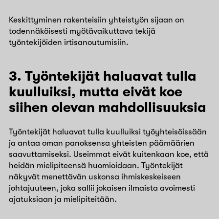
Keskittyminen rakenteisiin yhteistyön sijaan on
todennäköisesti myötävaikuttava tekijä
työntekijöiden irtisanoutumisiin.
3. Työntekijät haluavat tulla
kuulluiksi, mutta eivät koe
siihen olevan mahdollisuuksia
Työntekijät haluavat tulla kuulluiksi työyhteisöissään
ja antaa oman panoksensa yhteisten päämäärien
saavuttamiseksi. Useimmat eivät kuitenkaan koe, että
heidän mielipiteensä huomioidaan. Työntekijät
näkyvät menettävän uskonsa ihmiskeskeiseen
johtajuuteen, joka sallii jokaisen ilmaista avoimesti
ajatuksiaan ja mielipiteitään.