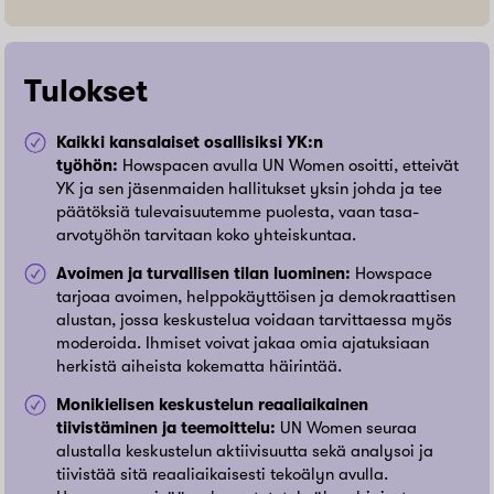
Tulokset
Kaikki kansalaiset osallisiksi YK:n
työhön:
Howspacen avulla UN Women osoitti, etteivät
YK ja sen jäsenmaiden hallitukset yksin johda ja tee
päätöksiä tulevaisuutemme puolesta, vaan tasa-
arvotyöhön tarvitaan koko yhteiskuntaa.
Avoimen ja turvallisen tilan luominen:
Howspace
tarjoaa avoimen, helppokäyttöisen ja demokraattisen
alustan, jossa keskustelua voidaan tarvittaessa myös
moderoida. Ihmiset voivat jakaa omia ajatuksiaan
herkistä aiheista kokematta häirintää.
Monikielisen keskustelun reaaliaikainen
tiivistäminen ja teemoittelu:
UN Women seuraa
alustalla keskustelun aktiivisuutta sekä analysoi ja
tiivistää sitä reaaliaikaisesti tekoälyn avulla.