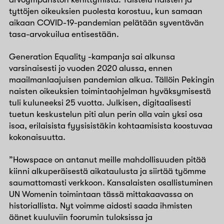
tyttöjen oikeuksien puolesta korostuu, kun samaan
aikaan COVID-19-pandemian pelätään syventävän
tasa-arvokuilua entisestään.
Generation Equality -kampanja sai alkunsa
varsinaisesti jo vuoden 2020 alussa, ennen
maailmanlaajuisen pandemian alkua. Tällöin Pekingin
naisten oikeuksien toimintaohjelman hyväksymisestä
tuli kuluneeksi 25 vuotta. Julkisen, digitaalisesti
tuetun keskustelun piti alun perin olla vain yksi osa
isoa, erilaisista fyysisistäkin kohtaamisista koostuvaa
kokonaisuutta.
”Howspace on antanut meille mahdollisuuden pitää
kiinni alkuperäisestä aikataulusta ja siirtää työmme
saumattomasti verkkoon. Kansalaisten osallistuminen
UN Womenin toimintaan tässä mittakaavassa on
historiallista. Nyt voimme aidosti saada ihmisten
äänet kuuluviin foorumin tuloksissa ja