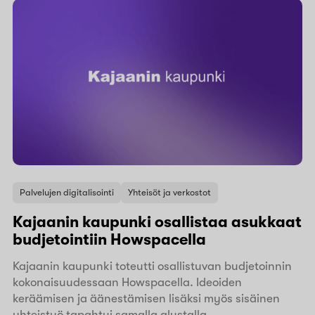
Palvelujen digitalisointi
Yhteisöt ja verkostot
Kajaanin kaupunki osallistaa asukkaat
budjetointiin Howspacella
Kajaanin kaupunki toteutti osallistuvan budjetoinnin
kokonaisuudessaan Howspacella. Ideoiden
keräämisen ja äänestämisen lisäksi myös sisäinen
yhteistyö tapahtui samalla alustalla.