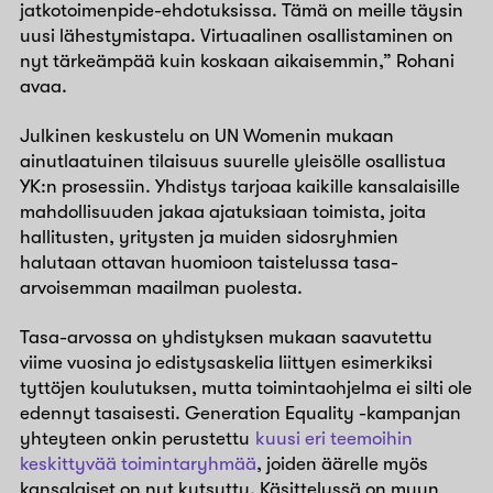
jatkotoimenpide-ehdotuksissa. Tämä on meille täysin
uusi lähestymistapa. Virtuaalinen osallistaminen on
nyt tärkeämpää kuin koskaan aikaisemmin,” Rohani
avaa.
Julkinen keskustelu on UN Womenin mukaan
ainutlaatuinen tilaisuus suurelle yleisölle osallistua
YK:n prosessiin. Yhdistys tarjoaa kaikille kansalaisille
mahdollisuuden jakaa ajatuksiaan toimista, joita
hallitusten, yritysten ja muiden sidosryhmien
halutaan ottavan huomioon taistelussa tasa-
arvoisemman maailman puolesta.
Tasa-arvossa on yhdistyksen mukaan saavutettu
viime vuosina jo edistysaskelia liittyen esimerkiksi
tyttöjen koulutuksen, mutta toimintaohjelma ei silti ole
edennyt tasaisesti. Generation Equality -kampanjan
yhteyteen onkin perustettu
kuusi eri teemoihin
keskittyvää toimintaryhmää
, joiden äärelle myös
kansalaiset on nyt kutsuttu. Käsittelyssä on muun