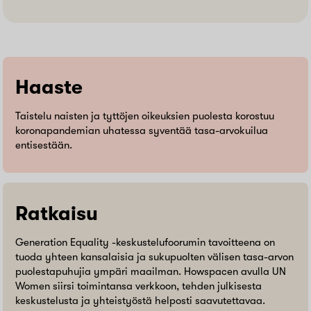
Haaste
Taistelu naisten ja tyttöjen oikeuksien puolesta korostuu
koronapandemian uhatessa syventää tasa-arvokuilua
entisestään.
Ratkaisu
Generation Equality -keskustelufoorumin tavoitteena on
tuoda yhteen kansalaisia ja sukupuolten välisen tasa-arvon
puolestapuhujia ympäri maailman. Howspacen avulla UN
Women siirsi toimintansa verkkoon, tehden julkisesta
keskustelusta ja yhteistyöstä helposti saavutettavaa.