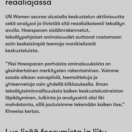
reaaliajassa
UN Women seuraa alustalla keskustelun aktiivisuutta
sekä analysoi ja tiivistää sitä reaaliaikaisesti tekoälyn
avulla. Howspacen sisäänrakennetut,
tekoälypohjaiset ominaisuudet auttavat nostamaan
esiin keskeisimpiä teemoja monikielisistä
keskusteluista.
”Yksi Howspacen parhaista ominaisuuksista on
yksinkertainen merkitysten rakentaminen. Voimme
saada aikaan sanapilviä, teemoitteluja ja
yhteenvetoja vain yhdellä klikkauksella. Ilman
tekoälytoiminnallisuuksia kaiken keskusteluaineiston
läpikäyminen, tulkinta ja analysointi olisi liki
mahdotonta, sillä joutuisimme tekemään kaiken itse,”
Khweiss kertoo.
Lue lisää foorumista ja liity