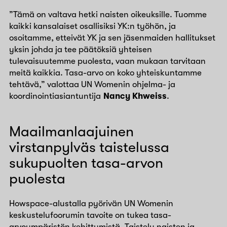
”Tämä on valtava hetki naisten oikeuksille. Tuomme
kaikki kansalaiset osallisiksi YK:n työhön, ja
osoitamme, etteivät YK ja sen jäsenmaiden hallitukset
yksin johda ja tee päätöksiä yhteisen
tulevaisuutemme puolesta, vaan mukaan tarvitaan
meitä kaikkia. Tasa-arvo on koko yhteiskuntamme
tehtävä,” valottaa UN Womenin ohjelma- ja
koordinointiasiantuntija
Nancy Khweiss
.
Maailmanlaajuinen
virstanpylväs taistelussa
sukupuolten tasa-arvon
puolesta
Howspace-alustalla pyörivän UN Womenin
keskustelufoorumin tavoite on tukea tasa-
arvoympäristön kehittymistä. Taistelu naisten ja