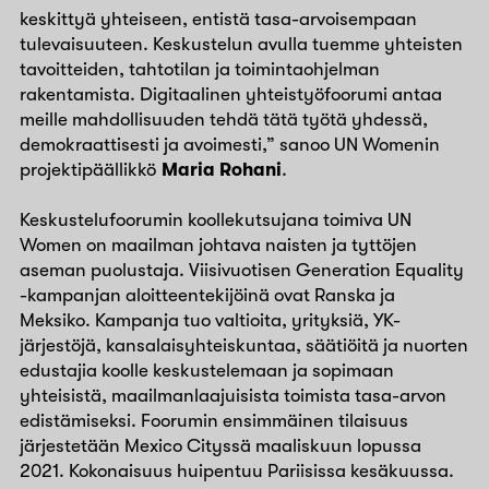
keskittyä yhteiseen, entistä tasa-arvoisempaan
tulevaisuuteen. Keskustelun avulla tuemme yhteisten
tavoitteiden, tahtotilan ja toimintaohjelman
rakentamista. Digitaalinen yhteistyöfoorumi antaa
meille mahdollisuuden tehdä tätä työtä yhdessä,
demokraattisesti ja avoimesti,” sanoo UN Womenin
projektipäällikkö
Maria Rohani
.
Keskustelufoorumin koollekutsujana toimiva UN
Women on maailman johtava naisten ja tyttöjen
aseman puolustaja. Viisivuotisen Generation Equality
-kampanjan aloitteentekijöinä ovat Ranska ja
Meksiko. Kampanja tuo valtioita, yrityksiä, YK-
järjestöjä, kansalaisyhteiskuntaa, säätiöitä ja nuorten
edustajia koolle keskustelemaan ja sopimaan
yhteisistä, maailmanlaajuisista toimista tasa-arvon
edistämiseksi. Foorumin ensimmäinen tilaisuus
järjestetään Mexico Cityssä maaliskuun lopussa
2021. Kokonaisuus huipentuu Pariisissa kesäkuussa.