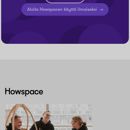
Aloita Howspacen käyttö ilmaiseksi
Howspace