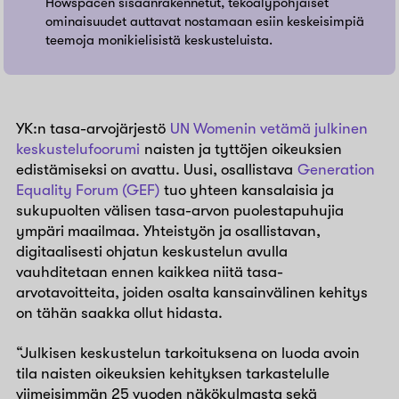
Howspacen sisäänrakennetut, tekoälypohjaiset
ominaisuudet auttavat nostamaan esiin keskeisimpiä
teemoja monikielisistä keskusteluista.
YK:n tasa-arvojärjestö
UN Womenin vetämä julkinen
keskustelufoorumi
naisten ja tyttöjen oikeuksien
edistämiseksi on avattu. Uusi, osallistava
Generation
Equality Forum (GEF)
tuo yhteen kansalaisia ja
sukupuolten välisen tasa-arvon puolestapuhujia
ympäri maailmaa. Yhteistyön ja osallistavan,
digitaalisesti ohjatun keskustelun avulla
vauhditetaan ennen kaikkea niitä tasa-
arvotavoitteita, joiden osalta kansainvälinen kehitys
on tähän saakka ollut hidasta.
“Julkisen keskustelun tarkoituksena on luoda avoin
tila naisten oikeuksien kehityksen tarkastelulle
viimeisimmän 25 vuoden näkökulmasta sekä