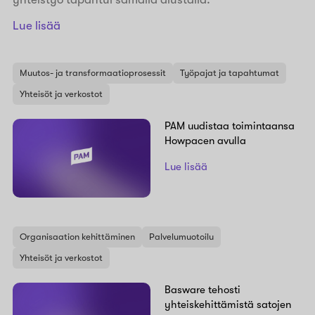
Lue lisää
Muutos- ja transformaatioprosessit
Työpajat ja tapahtumat
Yhteisöt ja verkostot
PAM uudistaa toimintaansa
Howpacen avulla
Lue lisää
Organisaation kehittäminen
Palvelumuotoilu
Yhteisöt ja verkostot
Basware tehosti
yhteiskehittämistä satojen