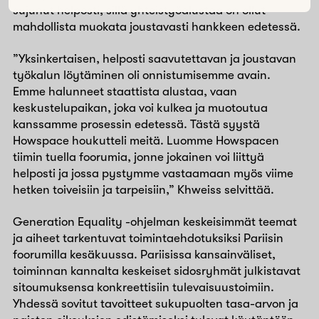
sujunut helposti, sillä yhteistyöalustaa on ollut
mahdollista muokata joustavasti hankkeen edetessä.
”Yksinkertaisen, helposti saavutettavan ja joustavan
työkalun löytäminen oli onnistumisemme avain.
Emme halunneet staattista alustaa, vaan
keskustelupaikan, joka voi kulkea ja muotoutua
kanssamme prosessin edetessä. Tästä syystä
Howspace houkutteli meitä. Luomme Howspacen
tiimin tuella foorumia, jonne jokainen voi liittyä
helposti ja jossa pystymme vastaamaan myös viime
hetken toiveisiin ja tarpeisiin,” Khweiss selvittää.
Generation Equality -ohjelman keskeisimmät teemat
ja aiheet tarkentuvat toimintaehdotuksiksi Pariisin
foorumilla kesäkuussa. Pariisissa kansainväliset,
toiminnan kannalta keskeiset sidosryhmät julkistavat
sitoumuksensa konkreettisiin tulevaisuustoimiin.
Yhdessä sovitut tavoitteet sukupuolten tasa-arvon ja