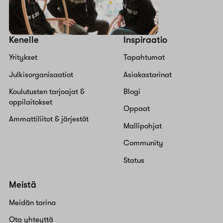
Kenelle
Inspiraatio
Yritykset
Tapahtumat
Julkisorganisaatiot
Asiakastarinat
Koulutusten tarjoajat &
Blogi
oppilaitokset
Oppaat
Ammattiliitot & järjestöt
Mallipohjat
Community
Status
Meistä
Meidän tarina
Ota yhteyttä