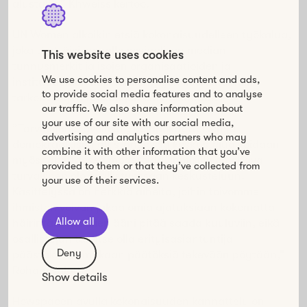
alustalla,” Khweiss kertoo.
UN Women alkoikin etsiä kokonaisuudelleen työkalua,
joka täyttäisi samalla sosiaalisen median
This website uses cookies
tunnusmerkit ja isojen organisaatioiden ja
We use cookies to personalise content and ads,
instituutioiden käyttämien, työn koordinointiin
to provide social media features and to analyse
tarkoitettujen työkalujen ominaisuudet.
our traffic. We also share information about
your use of our site with our social media,
”Tarvitsimme avoimen, helppokäyttöisen ja
advertising and analytics partners who may
demokraattisen alustan, jossa keskustelua voidaan
combine it with other information that you’ve
myös tarvittaessa moderoida. Ihmisillä on oltava
provided to them or that they’ve collected from
turvallinen olo osallistuessaan keskusteluun.
your use of their services.
Käsittelyssä on herkkiä aiheita, joihin toivomme
ihmisten voivan jakaa omia ajatuksiaan kokematta
Allow all
häirintää. Kaikkien ääni pitää saada kuuluviin, eikä
osallistujan tarvitse olla erityisasiantuntija
Deny
päästäkseen mukaan päätöksiä tekevään pöytään,”
Rohani valottaa.
Show details
Howspacen avulla kokonaisuuden kannattelu on