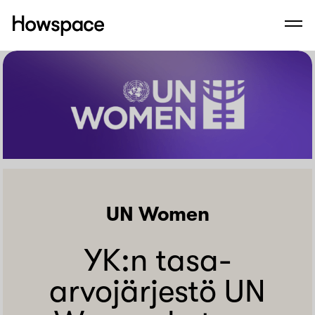
Howspace
Men
Siirry
sisältöön
UN Women
YK:n tasa-
arvojärjestö UN