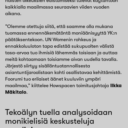
naisten oikeuksien edistämiseksi tulevat käytäntöön
kaikkialla maailmassa seuraavien viiden vuoden
aikana.
”Olemme otettuja siitä, että saamme olla mukana
tuomassa ennennäkemätöntä moniäänisyyttä YK:n
päätöksentekoon. UN Womenin rohkeus ja
ennakkoluuloton tapa edistää sukupuolten välistä
tasa-arvoa tuo ihmisiä lähemmäs toisiaan ja auttaa
meitä kohtaamaan toisiamme aivan uudella tavalla.
Järjestö siirtyy sisällöntuotannollisesta
asiantuntijaroolistaan kohti osallistavaa kehittämistä.
Foorumi tuo erilaiset äänet kuuluviin ympäri
maailmaa,” kiittelee Howspacen toimitusjohtaja
Ilkka
Mäkitalo
.
Tekoälyn tuella analysoidaan
monikielisiä keskusteluja