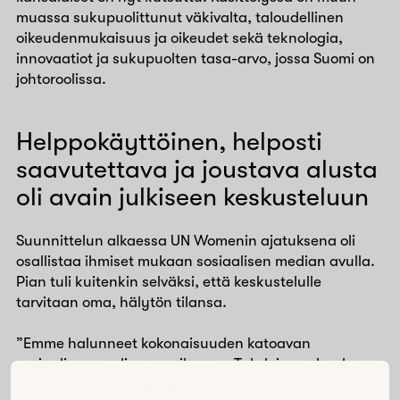
muassa sukupuolittunut väkivalta, taloudellinen
oikeudenmukaisuus ja oikeudet sekä teknologia,
innovaatiot ja sukupuolten tasa-arvo, jossa Suomi on
johtoroolissa.
Helppokäyttöinen, helposti
saavutettava ja joustava alusta
oli avain julkiseen keskusteluun
Suunnittelun alkaessa UN Womenin ajatuksena oli
osallistaa ihmiset mukaan sosiaalisen median avulla.
Pian tuli kuitenkin selväksi, että keskustelulle
tarvitaan oma, hälytön tilansa.
”Emme halunneet kokonaisuuden katoavan
sosiaalisen median maailmaan. Tahdoimme luoda
keskustelulle oman paikan, omalla, häiriöttömällä